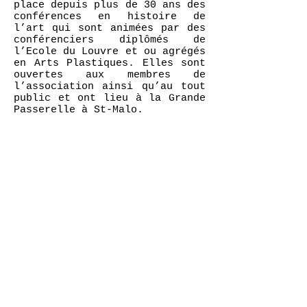
place depuis plus de 30 ans des
conférences en histoire de
l’art qui sont animées par des
conférenciers diplômés de
l’Ecole du Louvre et ou agrégés
en Arts Plastiques. Elles sont
ouvertes aux membres de
l’association ainsi qu’au tout
public et ont lieu à la Grande
Passerelle à St-Malo.
L’Académie d’Arts Plastiques
développe, en partenariat avec
la Ville de St-Malo et
l’Inspection Académique de
Rennes, des Classes de
Pratiques Artistiques en
direction des élèves de
primaire. Chaque année, une
dizaine d’établissements
scolaires participent à ces
ateliers artistiques. Leurs
travaux sont présentés lors
d'une exposition de fin d’année
à l'AMAP.